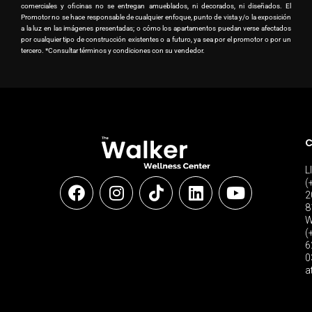
comerciales y oficinas no se entregan amueblados, ni decorados, ni diseñados. El
Promotor no se hace responsable de cualquier enfoque, punto de vista y/o la exposición
a la luz en las imágenes presentadas; o cómo los apartamentos puedan verse afectados
por cualquier tipo de construcción existentes o a futuro, ya sea por el promotor o por un
tercero. *Consultar términos y condiciones con su vendedor.
C
L
(
2
8
W
(
6
0
a