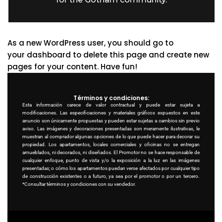
As a new WordPress user, you should go to
your dashboard
to delete this page and create new
pages for your content. Have fun!
Términos y condiciones:
Esta información carece de valor contractual y puede estar sujeta a
modificaciones. Las especificaciones y materiales gráficos expuestos en este
anuncio son únicamente propuestas y pueden estar sujetas a cambios sin previo
aviso. Las imágenes y decoraciones presentadas son meramente ilustrativas, le
muestran al comprador algunas opciones de lo que puede hacer para decorar su
propiedad. Los apartamentos, locales comerciales y oficinas no se entregan
amueblados, ni decorados, ni diseñados. El Promotor no se hace responsable de
cualquier enfoque, punto de vista y/o la exposición a la luz en las imágenes
presentadas; o cómo los apartamentos puedan verse afectados por cualquier tipo
de construcción existentes o a futuro, ya sea por el promotor o por un tercero.
*Consultar términos y condiciones con su vendedor.