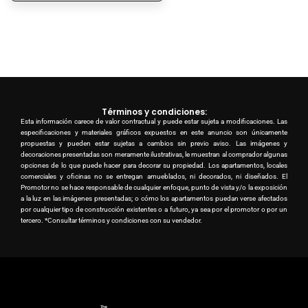
Términos y condiciones:
Esta información carece de valor contractual y puede estar sujeta a modificaciones. Las
especificaciones y materiales gráficos expuestos en este anuncio son únicamente
propuestas y pueden estar sujetas a cambios sin previo aviso. Las imágenes y
decoraciones presentadas son meramente ilustrativas, le muestran al comprador algunas
opciones de lo que puede hacer para decorar su propiedad. Los apartamentos, locales
comerciales y oficinas no se entregan amueblados, ni decorados, ni diseñados. El
Promotor no se hace responsable de cualquier enfoque, punto de vista y/o la exposición
a la luz en las imágenes presentadas; o cómo los apartamentos puedan verse afectados
por cualquier tipo de construcción existentes o a futuro, ya sea por el promotor o por un
tercero. *Consultar términos y condiciones con su vendedor.